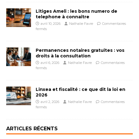
Litiges Ameli : les bons numero de
telephone à connaître
avril 10, 2026
Nathalie Favre
Commentaires
fermés
Permanences notaires gratuites : vos
droits à la consultation
avril 6, 2026
Nathalie Favre
Commentaires
fermés
Linxea et fiscalité : ce que dit la loi en
2026
avril 2, 2026
Nathalie Favre
Commentaires
fermés
ARTICLES RÉCENTS