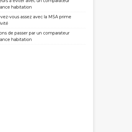
reurs à éviter avec un comparateur
rance habitation
vez-vous assez avec la MSA prime
ivité
isons de passer par un comparateur
rance habitation