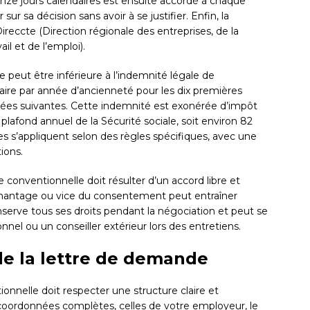
uinze jours calendaires est ensuite accordé à chaque
ur sa décision sans avoir à se justifier. Enfin, la
reccte (Direction régionale des entreprises, de la
l et de l’emploi).
 peut être inférieure à l’indemnité légale de
laire par année d’ancienneté pour les dix premières
nnées suivantes. Cette indemnité est exonérée d’impôt
e plafond annuel de la Sécurité sociale, soit environ 82
es s’appliquent selon des règles spécifiques, avec une
ions.
e conventionnelle doit résulter d’un accord libre et
, chantage ou vice du consentement peut entraîner
onserve tous ses droits pendant la négociation et peut se
nnel ou un conseiller extérieur lors des entretiens.
de la lettre de demande
nnelle doit respecter une structure claire et
coordonnées complètes, celles de votre employeur, le