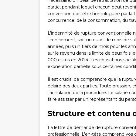
nécessaire. Un délai de rétractation de q
partie, pendant lequel chacun peut revenir s
convention doit être homologuée par la Di
concurrence, de la consommation, du travai
L’indemnité de rupture conventionnelle ne
licenciement, soit un quart de mois de sa
années, puis un tiers de mois pour les a
sur le revenu dans la limite de deux fois l
000 euros en 2024. Les cotisations social
exonération partielle sous certaines condit
Il est crucial de comprendre que la ruptur
éclairé des deux parties. Toute pression
l’annulation de la procédure. Le salarié c
faire assister par un représentant du perso
Structure et contenu 
La lettre de demande de rupture conventio
professionnelle. L’en-tête comprend vos 