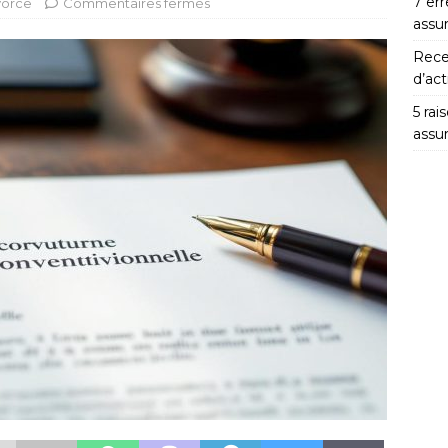
7 er
vorce
Commentaires fermés
assu
Rece
d’act
5 ra
assu