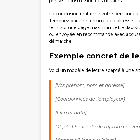
préavis, transmission des dossiers.
La conclusion réaffirme votre demande et
Terminez par une formule de politesse cla
tenir sur une page maximum, être dactyl
ou envoyée en recommandé avec accusé 
démarche.
Exemple concret de l
Voici un modèle de lettre adapté à une sit
[Vos prénom, nom et adresse]
[Coordonnées de l’employeur]
[Lieu et date]
Objet : Demande de rupture conven