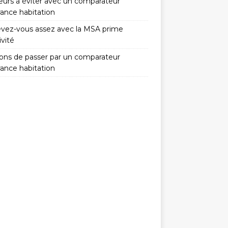
reurs à éviter avec un comparateur
rance habitation
vez-vous assez avec la MSA prime
ivité
isons de passer par un comparateur
rance habitation