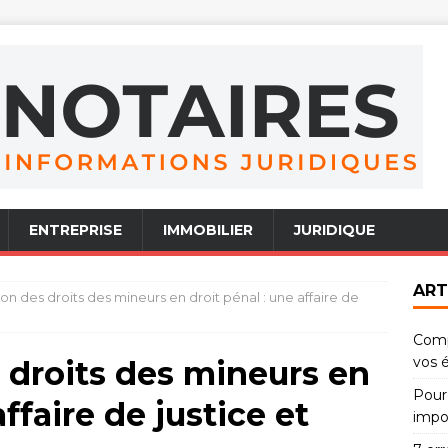
ENTREPRISE
IMMOBILIER
JURIDIQUE
ART
on des droits des mineurs en droit pénal : une affaire de
Comp
vos 
 droits des mineurs en
Pourq
affaire de justice et
impo