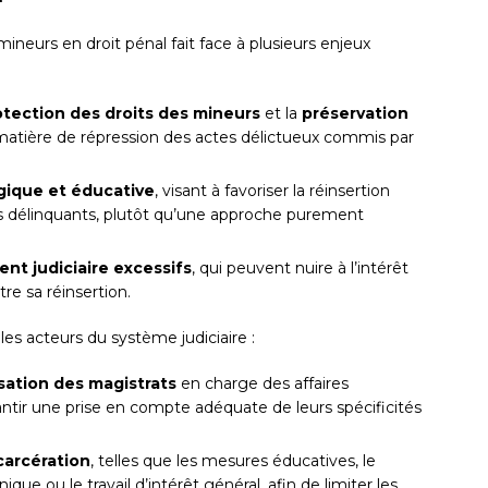
ineurs en droit pénal fait face à plusieurs enjeux
rotection des droits des mineurs
et la
préservation
atière de répression des actes délictueux commis par
ique et éducative
, visant à favoriser la réinsertion
es délinquants, plutôt qu’une approche purement
ent judiciaire excessifs
, qui peuvent nuire à l’intérêt
re sa réinsertion.
les acteurs du système judiciaire :
isation des magistrats
en charge des affaires
antir une prise en compte adéquate de leurs spécificités
ncarcération
, telles que les mesures éducatives, le
que ou le travail d’intérêt général, afin de limiter les