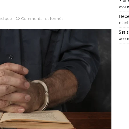
7 er
assu
Rece
ridique
Commentaires fermés
d’act
5 ra
assu