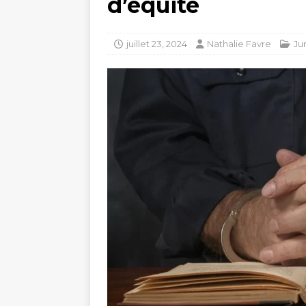
d’équité
juillet 23, 2024
Nathalie Favre
Ju